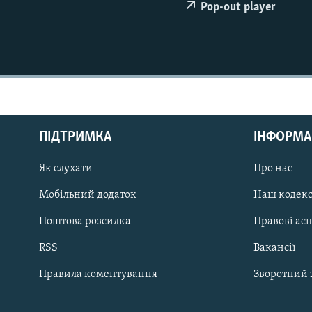
МУЛЬТИМЕДІА
Pop-out player
ФОТО
СПЕЦПРОЄКТИ
ПОДКАСТИ
ПІДТРИМКА
ІНФОРМА
Як слухати
Про нас
КРИМ РЕАЛІЇ
РУС
Мобільний додаток
Наш кодек
УКР
Поштова розсилка
Правові ас
КТАТ
RSS
Вакансії
Правила коментування
Зворотний 
ДОЛУЧАЙСЯ!