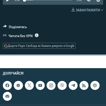
0:00
3:00
МУЛЬТИМЕДІА
ЗАВАНТАЖИТИ
ФОТО
СПЕЦПРОЄКТИ
Поділитись
ПОДКАСТИ
Читати без VPN
КРИМ РЕАЛІЇ
Додати Радіо Свобода як бажане джерело в Google
РУС
УКР
КТАТ
ДОЛУЧАЙСЯ!
ДОЛУЧАЙСЯ!