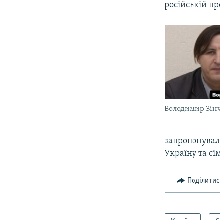
російській пр
Володимир Зін
запропонували
Україну та сі
Поділитис