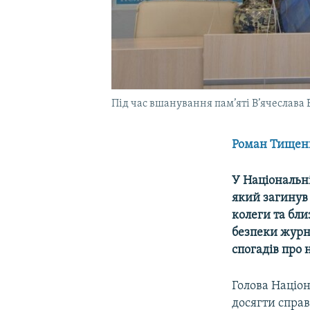
Під час вшанування пам’яті В’ячеслава 
Роман Тищен
У Національні
який загинув 
колеги та бли
безпеки журн
спогадів про 
Голова Націон
досягти справ