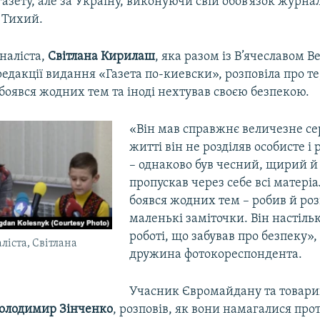
газету, але за Україну, виконуючи свій обов’язок журнал
 Тихий.
наліста,
Світлана Кирилаш
, яка разом із В’ячеславом 
едакції видання «Газета по-киевски», розповіла про те
боявся жодних тем та іноді нехтував своєю безпекою.
«Він мав справжнє величезне сер
житті він не розділяв особисте і 
– однаково був чесний, щирий й
пропускав через себе всі матеріа
боявся жодних тем – робив й роз
маленькі заміточки. Він настіль
роботі, що забував про безпеку»,
іста, Світлана
дружина фотокореспондента.
Учасник Євромайдану та товар
олодимир Зінченко
, розповів, як вони намагалися про