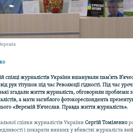
Веремія
ко
й спілці журналістів України вшанували пам’ять В’яче
від рук тітушок під час Революції гідності. Під час уро
зькі згадали життя журналіста, обговорили проблеми з
алістів, а мати загиблого фотокореспондента презенту
нього «Веремій В’ячеслав. Правда життя журналіста».
альної спілки журналістів України
Сергій Томіленко
ро
едливості і покарати винних у вбивстві журналіста ви