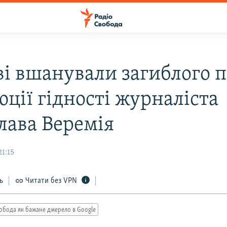
ві вшанували загиблого п
ції гідності журналіста
лава Веремія
21:15
ь
Читати без VPN
обода як бажане джерело в Google