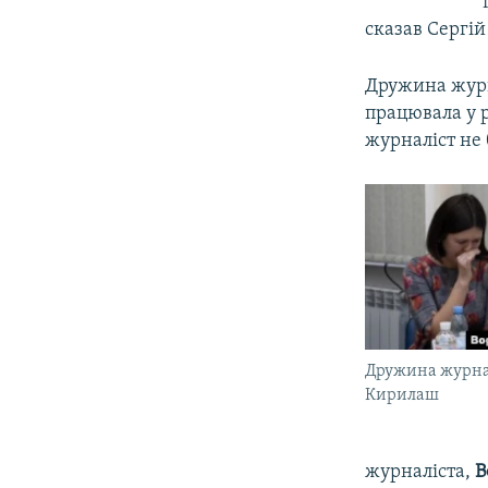
сказав Сергій
Дружина жур
працювала у р
журналіст не 
Дружина журнал
Кирилаш
журналіста,
В