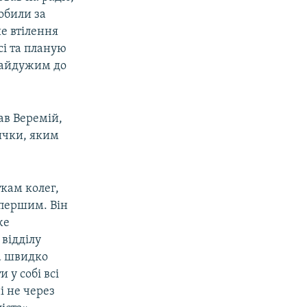
обили за
ше втілення
сі та планую
байдужим до
ав Веремій,
ички, яким
ткам колег,
 першим. Він
же
 відділу
та швидко
 у собі всі
і не через