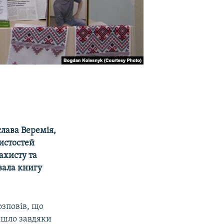
слава Веремія,
чистостей
ахисту та
вала книгу
зповів, що
йшло завдяки