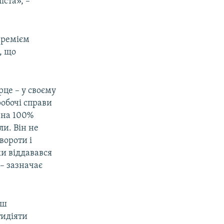
іста», –
Веремієм
, що
це – у своєму
робочі справи
 на 100%
ли. Він не
вороти і
ки віддавався
 – зазначає
иш
тидіяти