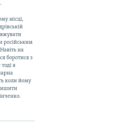
.
му місці,
дрівській
овжувати
и російським
Навіть на
я боротися з
тоді я
нарна
іть коли йому
 лишити
Зінченко.