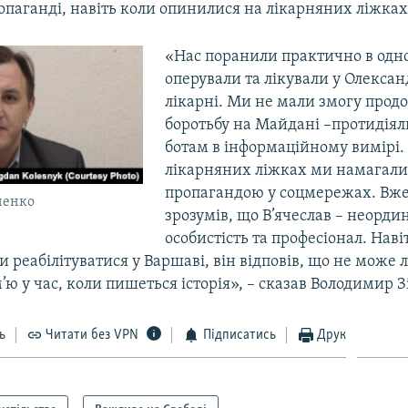
опаганді, навіть коли опинилися на лікарняних ліжках
«Нас поранили практично в одно
оперували та лікували у Олексан
лікарні. Ми не мали змогу прод
боротьбу на Майдані –протидіял
ботам в інформаційному вимірі. 
лікарняних ліжках ми намагалис
пропагандою у соцмережах. Вже 
ченко
зрозумів, що В’ячеслав – неорди
особистість та професіонал. Нав
 реабілітуватися у Варшаві, він відповів, що не може
м’ю у час, коли пишеться історія», – сказав Володимир 
ь
Читати без VPN
Підписатись
Друк