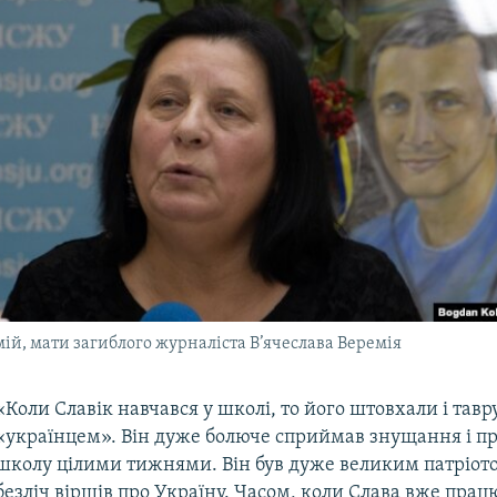
ій, мати загиблого журналіста В’ячеслава Веремія
«Коли Славік навчався у школі, то його штовхали і тавр
«українцем». Він дуже болюче сприймав знущання і п
школу цілими тижнями. Він був дуже великим патріото
безліч віршів про Україну. Часом, коли Слава вже працю