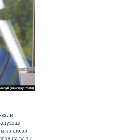
ували
ропускав
м та писав
вав на радіо,