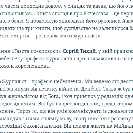
то часом приходив додому у синцях та казав, що його п
«націоналізм». Книга спогадів про В’ячеслава – це пер
мого болю. Я продовжую знаходити його рукописи й до
видати ще три книги, щоб суспільство не залишилося 
його смерті», – розповіла мати журналіста.
ання «Газета по-киевски»
Сергій Тихий
, у якій працюв
небезпеку професії журналіста і про найважливіші нав
 кожен кореспондент.
«Журналіст – професія небезпечна. Ми ведемо лік деся
які загинули від початку війни на Донбасі. Слава ж був
був журналістом від Бога, і хоч прийшов у редакцію ду
недосвідченим. Він був і кореспондентом, і редактором
новин. Через те, що він умів комунікувати із людьми 
знаходив з ними спільну мову, то стрімко зміг розвинути
необхідні фахові навички. Він поклав життя на Майдан