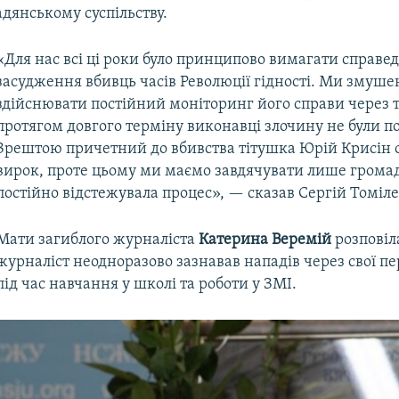
дянському суспільству.
«Для нас всі ці роки було принципово вимагати справед
засудження вбивць часів Революції гідності. Ми змушен
здійснювати постійний моніторинг його справи через т
протягом довгого терміну виконавці злочину не були п
Зрештою причетний до вбивства тітушка Юрій Крисін
вирок, проте цьому ми маємо завдячувати лише громад
постійно відстежувала процес», — сказав Сергій Томіле
Мати загиблого журналіста
Катерина Веремій
розповіл
журналіст неодноразово зазнавав нападів через свої п
під час навчання у школі та роботи у ЗМІ.