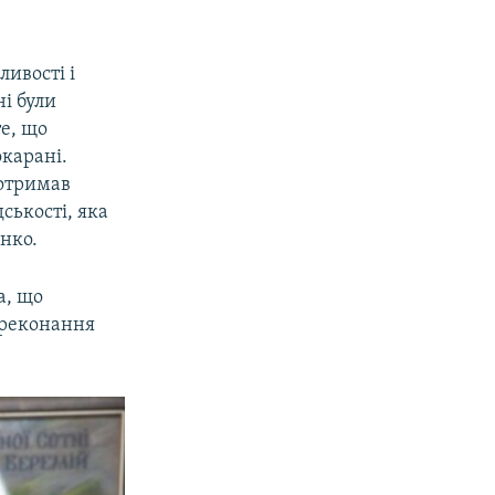
ливості і
і були
е, що
окарані.
 отримав
ськості, яка
нко.
а, що
ереконання