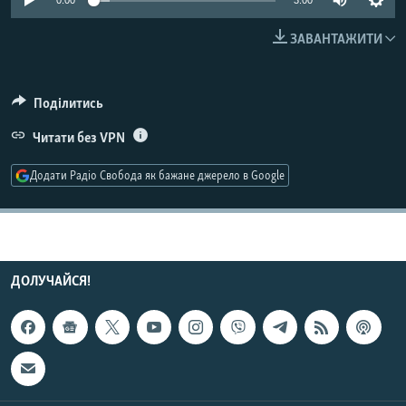
0:00
3:00
МУЛЬТИМЕДІА
ЗАВАНТАЖИТИ
ФОТО
СПЕЦПРОЄКТИ
Поділитись
ПОДКАСТИ
Читати без VPN
КРИМ РЕАЛІЇ
Додати Радіо Свобода як бажане джерело в Google
РУС
УКР
КТАТ
ДОЛУЧАЙСЯ!
ДОЛУЧАЙСЯ!