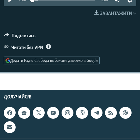
0:00
3:00
КИТАЙ.ВИКЛИКИ
ЗАВАНТАЖИТИ
МУЛЬТИМЕДІА
ФОТО
Поділитись
СПЕЦПРОЄКТИ
Читати без VPN
ПОДКАСТИ
Додати Радіо Свобода як бажане джерело в Google
КРИМ РЕАЛІЇ
РУС
УКР
ДОЛУЧАЙСЯ!
КТАТ
ДОЛУЧАЙСЯ!