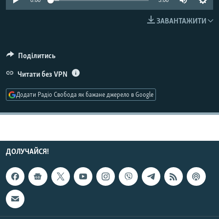
0:00
3:00
МУЛЬТИМЕДІА
ЗАВАНТАЖИТИ
ФОТО
СПЕЦПРОЄКТИ
Поділитись
ПОДКАСТИ
Читати без VPN
КРИМ РЕАЛІЇ
Додати Радіо Свобода як бажане джерело в Google
РУС
УКР
КТАТ
ДОЛУЧАЙСЯ!
ДОЛУЧАЙСЯ!