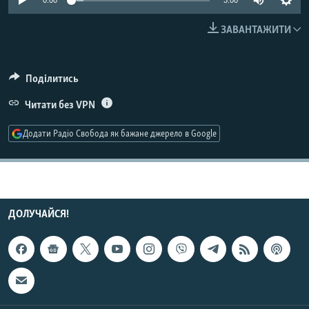
0:00
3:00
МУЛЬТИМЕДІА
ЗАВАНТАЖИТИ
ФОТО
СПЕЦПРОЄКТИ
Поділитись
ПОДКАСТИ
Читати без VPN
КРИМ РЕАЛІЇ
Додати Радіо Свобода як бажане джерело в Google
РУС
УКР
КТАТ
ДОЛУЧАЙСЯ!
ДОЛУЧАЙСЯ!