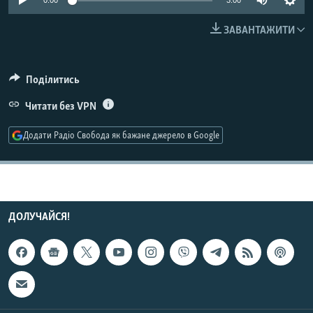
0:00
3:00
МУЛЬТИМЕДІА
ЗАВАНТАЖИТИ
ФОТО
СПЕЦПРОЄКТИ
Поділитись
ПОДКАСТИ
Читати без VPN
КРИМ РЕАЛІЇ
Додати Радіо Свобода як бажане джерело в Google
РУС
УКР
КТАТ
ДОЛУЧАЙСЯ!
ДОЛУЧАЙСЯ!