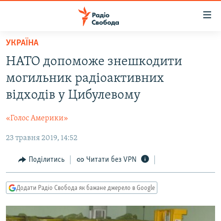
Доступність
посилання
Перейти
УКРАЇНА
до
РАДІО СВОБОДА – 70 РОКІВ
НАТО допоможе знешкодити
основного
ВСЕ ЗА ДОБУ
матеріалу
могильник радіоактивних
СТАТТІ
Перейти
відходів у Цибулевому
до
ВІЙНА
ПОЛІТИКА
основної
«Голос Америки»
РОСІЙСЬКА «ФІЛЬТРАЦІЯ»
ЕКОНОМІКА
навігації
Перейти
23 травня 2019, 14:52
ДОНБАС.РЕАЛІЇ
СУСПІЛЬСТВО
до
КРИМ.РЕАЛІЇ
КУЛЬТУРА
Поділитись
Читати без VPN
пошуку
ТИ ЯК?
СПОРТ
Додати Радіо Свобода як бажане джерело в Google
СХЕМИ
УКРАЇНА
КИТАЙ.ВИКЛИКИ
СВІТ