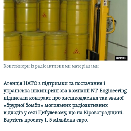
МУЛЬТИМЕДІА
ФОТО
СПЕЦПРОЄКТИ
ПОДКАСТИ
КРИМ РЕАЛІЇ
РУС
Контейнери із радіоактивними матеріалами
УКР
КТАТ
Аґенція НАТО з підтримки та постачання і
українська інжинірингова компанії NT-Engineering
ДОЛУЧАЙСЯ!
підписали контракт про знешкодження так званої
«брудної бомби» могильник радіоактивних
відходів у селі Цибулевому, що на Кіровоградщині.
Вартість проекту 1, 5 мільйона євро.