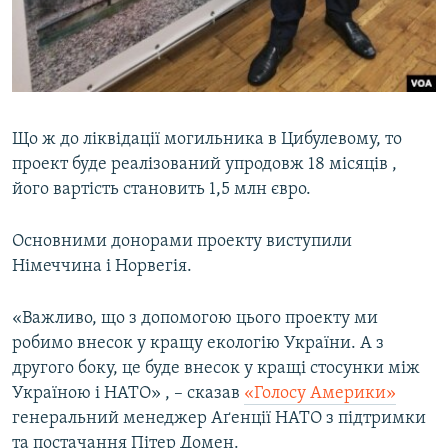
Що ж до ліквідації могильника в Цибулевому, то
проект буде реалізований упродовж 18 місяців ,
його вартість становить 1,5 млн євро.
Основними донорами проекту виступили
Німеччина і Норвегія.
«Важливо, що з допомогою цього проекту ми
робимо внесок у кращу екологію України. А з
другого боку, це буде внесок у кращі стосунки між
Україною і НАТО» , – сказав
«Голосу Америки»
генеральний менеджер Аґенції НАТО з підтримки
та постачання Пітер Домен.