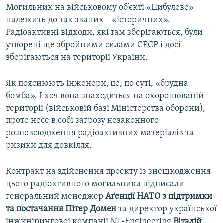
Могильник на військовому об’єкті «Цибулеве»
Усі сайти RFE/RL
належить до так званих – «історичних».
Радіоактивні відходи, які там зберігаються, були
утворені ще збройними силами СРСР і досі
зберігаються на території України. ​
Як пояснюють інженери, це, по суті, «брудна
бомба». І хоч вона знаходиться на охоронюваній
території (військовій базі Міністерства оборони),
проте несе в собі загрозу незаконного
розповсюдження радіоактивних матеріалів та
ризики для довкілля.
Контракт на здійснення проекту із знешкодження
цього радіоктивного могильника підписали
генеральний менеджер
Аґенції НАТО з підтримки
та постачання
Пітер Домен
та директор української
інжинірингової компанії NT-Engineering
Віталій