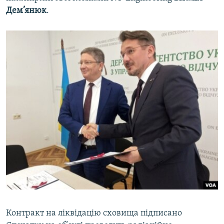
Дем’янюк
.
Контракт на ліквідацію сховища підписано