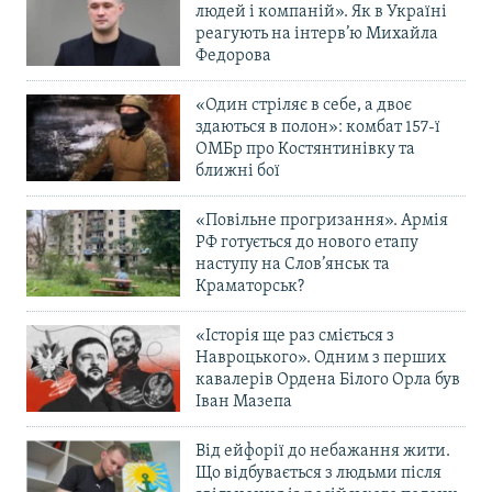
людей і компаній». Як в Україні
реагують на інтерв’ю Михайла
Федорова
«Один стріляє в себе, а двоє
здаються в полон»: комбат 157-ї
ОМБр про Костянтинівку та
ближні бої
«Повільне прогризання». Армія
РФ готується до нового етапу
наступу на Слов’янськ та
Краматорськ?
«Історія ще раз сміється з
Навроцького». Одним з перших
кавалерів Ордена Білого Орла був
Іван Мазепа
Від ейфорії до небажання жити.
Що відбувається з людьми після