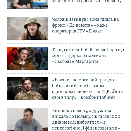
звільнення із російського полону
Чоловік загинув і вона пішла на
фронт. «Це помста» – каже
операторка FPV «Білка»
Та, що планує бій. Як воює і про що
мріє офіцерка батальйону
«Свобода» Маргарита
«Боляче, що мого найкращого
бійця, який став батьком-
одинаком і перевівся в ТЦК, б’ють
свої в тилу» – комбриг Габінет
Вийшов з полону, а дружина
виїхала до Польщі. Як після 1000
днів неволі вибратися «із
психологічної і фінансової ями»