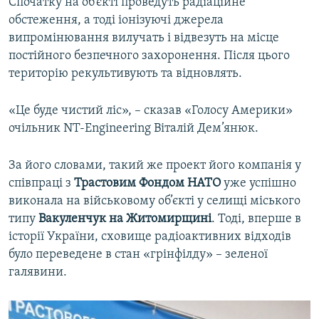
Спочатку на об’єкті проведуть радіаційне
обстеження, а тоді іонізуючі джерела
випромінювання вилучать і відвезуть на місце
постійного безпечного захоронення. Після цього
територію рекультивують та відновлять.
«Це буде чистий ліс», – сказав «Голосу Америки»
очільник NT-Engineering Віталій Дем’янюк.
За його словами, такий же проект його компанія у
співпраці з
Трастовим Фондом НАТО
уже успішно
виконала на військовому об’єкті у селищі міського
типу
Вакуленчук на Житомирщині
. Тоді, вперше в
історії України, сховище радіоактивних відходів
було переведене в стан «грінфілду» – зеленої
галявини.