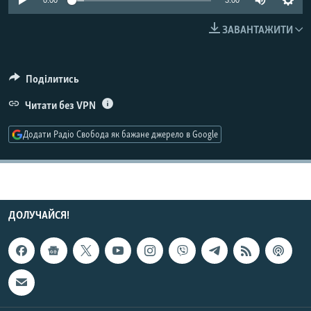
0:00
3:00
МУЛЬТИМЕДІА
ЗАВАНТАЖИТИ
ФОТО
СПЕЦПРОЄКТИ
Поділитись
ПОДКАСТИ
Читати без VPN
КРИМ РЕАЛІЇ
Додати Радіо Свобода як бажане джерело в Google
РУС
УКР
КТАТ
ДОЛУЧАЙСЯ!
ДОЛУЧАЙСЯ!