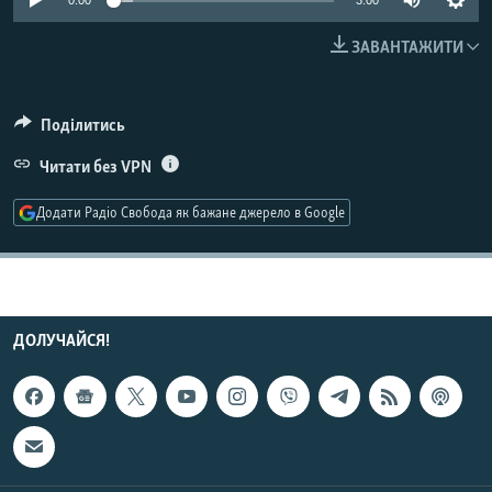
0:00
3:00
МУЛЬТИМЕДІА
ЗАВАНТАЖИТИ
ФОТО
СПЕЦПРОЄКТИ
Поділитись
ПОДКАСТИ
Читати без VPN
КРИМ РЕАЛІЇ
Додати Радіо Свобода як бажане джерело в Google
РУС
УКР
КТАТ
ДОЛУЧАЙСЯ!
ДОЛУЧАЙСЯ!