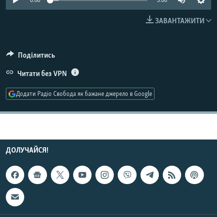
0:00
3:00
КИТАЙ.ВИКЛИКИ
ЗАВАНТАЖИТИ
МУЛЬТИМЕДІА
ФОТО
Поділитись
СПЕЦПРОЄКТИ
Читати без VPN
ПОДКАСТИ
Додати Радіо Свобода як бажане джерело в Google
КРИМ РЕАЛІЇ
РУС
УКР
ДОЛУЧАЙСЯ!
КТАТ
ДОЛУЧАЙСЯ!