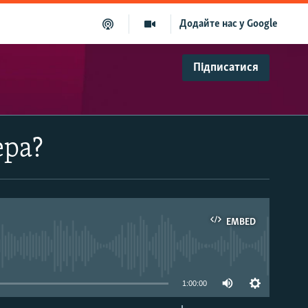
Додайте нас у Google
Підписатися
ера?
EMBED
able
1:00:00