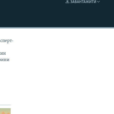
ЗАВАНТАЖИТИ
EMBED
ксперт-
лин
овини