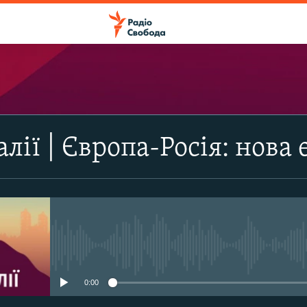
ПІДПИСАТИСЯ
лії | Європа-Росія: нова 
Apple Podcasts
Підписатися
No media source currently avail
0:00