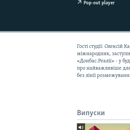
МУЛЬТИМЕДІА
Pop-out player
ФОТО
СПЕЦПРОЄКТИ
ПОДКАСТИ
Гості студії: Олексій
міжнародник, заступн
«Донбас.Реалії» - у бу
про найважливіше для 
без лінії розмежуванн
Випуски