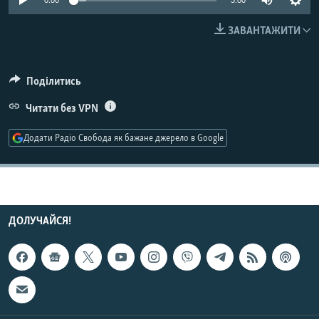
0:00
3:00
МУЛЬТИМЕДІА
ЗАВАНТАЖИТИ
ФОТО
СПЕЦПРОЄКТИ
Поділитись
ПОДКАСТИ
Читати без VPN
КРИМ РЕАЛІЇ
Додати Радіо Свобода як бажане джерело в Google
РУС
УКР
КТАТ
ДОЛУЧАЙСЯ!
ДОЛУЧАЙСЯ!