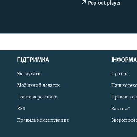
МУЛЬТИМЕДІА
Pop-out player
ФОТО
СПЕЦПРОЄКТИ
ПОДКАСТИ
ПІДТРИМКА
ІНФОРМА
Як слухати
Про нас
КРИМ РЕАЛІЇ
РУС
Мобільний додаток
Наш кодек
УКР
Поштова розсилка
Правові ас
КТАТ
RSS
Вакансії
Правила коментування
Зворотний 
ДОЛУЧАЙСЯ!