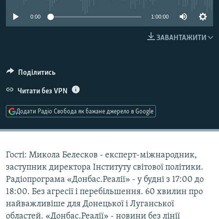
МУЛЬТИМЕДІА
0:00
1:00:00
ФОТО
ЗАВАНТАЖИТИ
СПЕЦПРОЄКТИ
ПОДКАСТИ
Поділитись
КРИМ РЕАЛІЇ
Читати без VPN
РУС
Додати Радіо Свобода як бажане джерело в Google
УКР
КТАТ
Гості: Микола Белесков - експерт-міжнародник,
ДОЛУЧАЙСЯ!
заступник директора Інституту світової політики.
Радіопрограма «Донбас.Реалії» - у будні з 17:00 до
18:00. Без агресії і перебільшення. 60 хвилин про
найважливіше для Донецької і Луганської
областей. «Донбас.Реалії» - новини без лінії