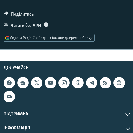
МУЛЬТИМЕДІА
Поділитись
ФОТО
Читати без VPN
СПЕЦПРОЄКТИ
ПОДКАСТИ
Додати Радіо Свобода як бажане джерело в Google
КРИМ РЕАЛІЇ
РУС
ДОЛУЧАЙСЯ!
УКР
КТАТ
ДОЛУЧАЙСЯ!
ПІДТРИМКА
ІНФОРМАЦІЯ