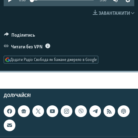
0:00
3:00
МУЛЬТИМЕДІА
ЗАВАНТАЖИТИ
ФОТО
СПЕЦПРОЄКТИ
Поділитись
ПОДКАСТИ
Читати без VPN
КРИМ РЕАЛІЇ
Додати Радіо Свобода як бажане джерело в Google
РУС
УКР
КТАТ
ДОЛУЧАЙСЯ!
ДОЛУЧАЙСЯ!