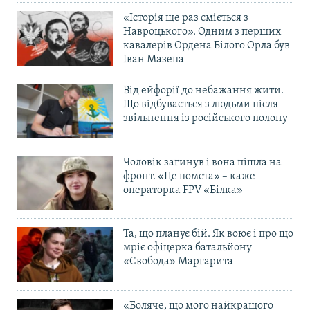
«Історія ще раз сміється з
Навроцького». Одним з перших
кавалерів Ордена Білого Орла був
Іван Мазепа
Від ейфорії до небажання жити.
Що відбувається з людьми після
звільнення із російського полону
Чоловік загинув і вона пішла на
фронт. «Це помста» – каже
операторка FPV «Білка»
Та, що планує бій. Як воює і про що
мріє офіцерка батальйону
«Свобода» Маргарита
«Боляче, що мого найкращого