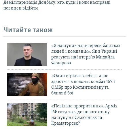
Демілітаризація Донбасу: хто, куди і коли насправді
повинен відійти
Читайте також
«Я наступив на інтереси багатьох
людей і компаній». Як в Україні
реагують на інтерв’ю Михайла
Федорова
«Один стріляє в себе, а двоє
здаються в полон»: комбат 157-ї
ОМБр про Костянтинівку та
ближні бої
«Повільне прогризання». Армія
РФ готується до нового етапу
наступу на Слов’янськ та
Краматорськ?