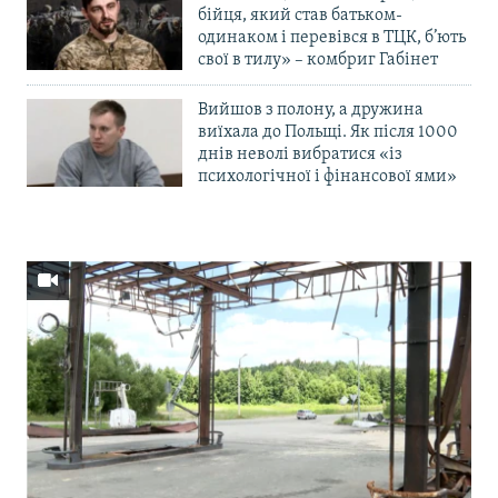
бійця, який став батьком-
одинаком і перевівся в ТЦК, б’ють
свої в тилу» – комбриг Габінет
Вийшов з полону, а дружина
виїхала до Польщі. Як після 1000
днів неволі вибратися «із
психологічної і фінансової ями»