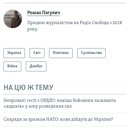
Роман Пагулич
Працюю журналістом на Радіо Свобода з 2018
року.
Україна
Світ
Політика
Суспільство
Війна
Донбас
НА ЦЮ Ж ТЕМУ
Непрохані гості з ОРДЛО: навіщо бойовики засилають
«ходоків» у зону розведення сил
Снаряди за зразком НАТО: коли дійдуть до України?