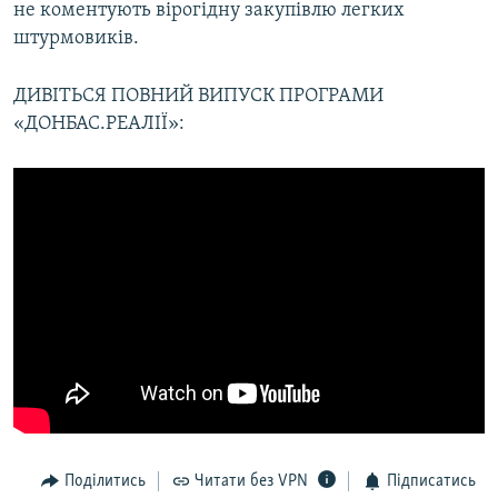
не коментують вірогідну закупівлю легких
штурмовиків.
ДИВІТЬСЯ ПОВНИЙ ВИПУСК ПРОГРАМИ
«ДОНБАС.РЕАЛІЇ»:
Поділитись
Читати без VPN
Підписатись