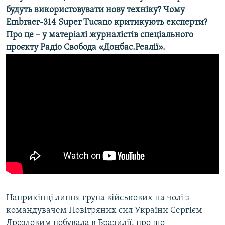
будуть використовувати нову техніку? Чому
Усі сайти RFE/RL
Embraer-314 Super Tucano
критикують експерти?
Про це – у матеріалі журналістів спеціального
проєкту Радіо Свобода «Донбас.Реалії».
Наприкінці липня група військових на чолі з
командувачем Повітряних сил України Сергієм
Дроздовим побувала в Бразилії, про що