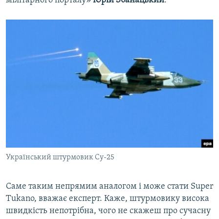
мілітарного порталу»
Юрій Збанацький
.
Український штурмовик Су-25
Саме таким непрямим аналогом і може стати Super
Tukano, вважає експерт. Каже, штурмовику висока
швидкість непотрібна, чого не скажеш про сучасну