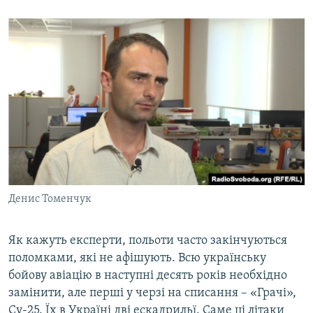
Денис Томенчук
Як кажуть експерти, польоти часто закінчуються
поломками, які не афішують. Всю українську
бойову авіацію в наступні десять років необхідно
замінити, але перші у черзі на списання – «Грачі»,
Су-25. Їх в Україні дві ескадрильї. Саме ці літаки