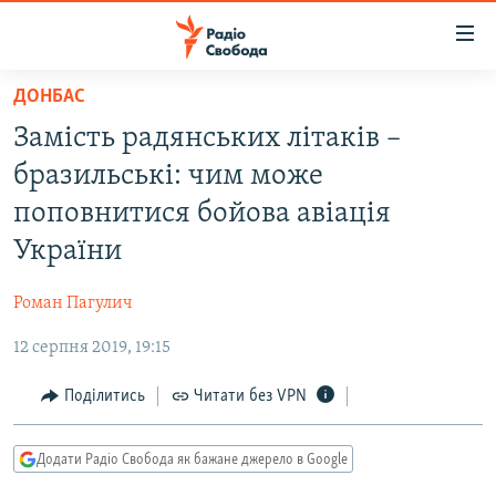
Доступність
посилання
Перейти
ДОНБАС
до
РАДІО СВОБОДА – 70 РОКІВ
Замість радянських літаків –
основного
ВСЕ ЗА ДОБУ
матеріалу
бразильські: чим може
СТАТТІ
Перейти
поповнитися бойова авіація
до
ВІЙНА
ПОЛІТИКА
України
основної
РОСІЙСЬКА «ФІЛЬТРАЦІЯ»
ЕКОНОМІКА
навігації
Роман Пагулич
Перейти
ДОНБАС.РЕАЛІЇ
СУСПІЛЬСТВО
до
12 серпня 2019, 19:15
КРИМ.РЕАЛІЇ
КУЛЬТУРА
пошуку
ТИ ЯК?
Поділитись
Читати без VPN
СПОРТ
СХЕМИ
УКРАЇНА
Додати Радіо Свобода як бажане джерело в Google
КИТАЙ.ВИКЛИКИ
СВІТ