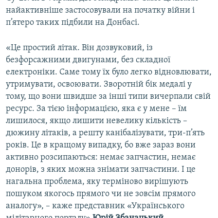
найактивніше застосовували на початку війни і
п’ятеро таких підбили на Донбасі.
«Це простий літак. Він дозвуковий, із
безфорсажними двигунами, без складної
електроніки. Саме тому їх було легко відновлювати,
утримувати, освоювати. Зворотній бік медалі у
тому, що вони швидше за інші типи вичерпали свій
ресурс. За тією інформацією, яка є у мене – їм
лишилося, якщо лишити невелику кількість –
дюжину літаків, а решту канібалізувати, три-п’ять
років. Це в кращому випадку, бо вже зараз вони
активно розсипаються: немає запчастин, немає
донорів, з яких можна знімати запчастини. І це
нагальна проблема, яку терміново вирішують
пошуком якогось прямого чи не зовсім прямого
аналогу», – каже представник «Українського