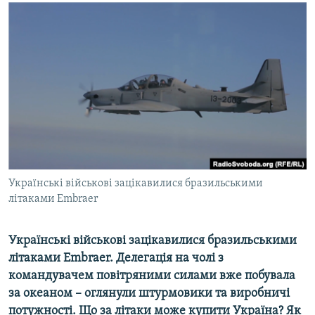
МУЛЬТИМЕДІА
ФОТО
СПЕЦПРОЄКТИ
ПОДКАСТИ
КРИМ РЕАЛІЇ
РУС
УКР
Українські військові зацікавилися бразильськими
КТАТ
літаками Embraer
ДОЛУЧАЙСЯ!
Українські військові зацікавилися бразильськими
літаками Embraer. Делегація на чолі з
командувачем повітряними силами вже побувала
за океаном – оглянули штурмовики та виробничі
потужності. Що за літаки може купити Україна? Як