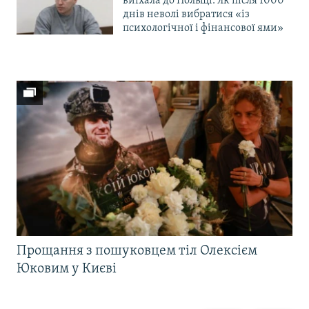
виїхала до Польщі. Як після 1000
днів неволі вибратися «із
психологічної і фінансової ями»
Прощання з пошуковцем тіл Олексієм
Юковим у Києві