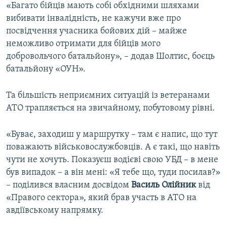
«Багато бійців мають собі обхідними шляхами
вибивати інвалідність, не кажучи вже про
посвідчення учасника бойових дій – майже
неможливо отримати для бійців мого
добровольчого батальйону», – додав Шолтис, боєць
батальйону «ОУН».
Та більшість неприємних ситуацій із ветеранами
АТО трапляється на звичайному, побутовому рівні.
«Буває, заходиш у маршрутку – там є напис, що тут
поважають військовослужбовців. А є такі, що навіть
чути не хочуть. Показуєш водієві свою УБД – в мене
був випадок – а він мені: «Я тебе що, туди посилав?»
– поділився власним досвідом
Василь Олійник
від
«Правого сектора», який брав участь в АТО на
авдіївському напрямку.