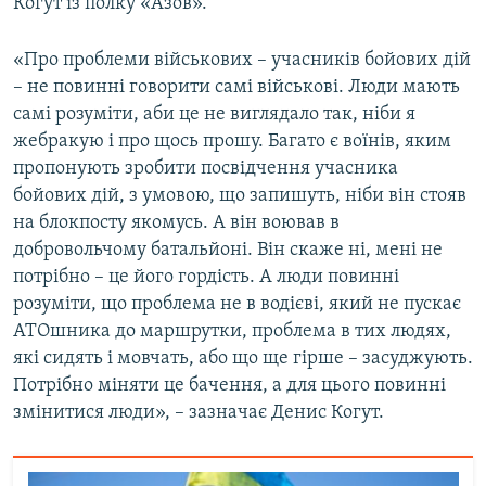
Когут із полку «Азов».
«Про проблеми військових – учасників бойових дій
– не повинні говорити самі військові. Люди мають
самі розуміти, аби це не виглядало так, ніби я
жебракую і про щось прошу. Багато є воїнів, яким
пропонують зробити посвідчення учасника
бойових дій, з умовою, що запишуть, ніби він стояв
на блокпосту якомусь. А він воював в
добровольчому батальйоні. Він скаже ні, мені не
потрібно – це його гордість. А люди повинні
розуміти, що проблема не в водієві, який не пускає
АТОшника до маршрутки, проблема в тих людях,
які сидять і мовчать, або що ще гірше – засуджують.
Потрібно міняти це бачення, а для цього повинні
змінитися люди», – зазначає Денис Когут.