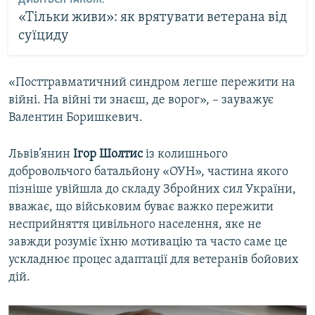
ДИВІТЬСЯ ТАКОЖ:
«Тільки живи»: як врятувати ветерана від
суїциду
«Посттравматичний синдром легше пережити на
війні. На війні ти знаєш, де ворог», – зауважує
Валентин Боришкевич.
Львів’янин
Ігор Шолтис
із колишнього
добровольчого батальйону «ОУН», частина якого
пізніше увійшла до складу Збройних сил України,
вважає, що військовим буває важко пережити
несприйняття цивільного населення, яке не
завжди розуміє їхню мотивацію та часто саме це
ускладнює процес адаптації для ветеранів бойових
дій.