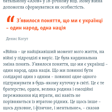
батальйону «Азов» у 18-річному віці. Йому війна
допомогла сформуватися як особистість.
З’явилося поняття, що ми є українці
– один народ, одна нація
Денис Когут
«Війна – це найцікавіший момент мого життя, на
війні у підрозділі я виріс. Це була кардинальна
зміна понять. З’явилося поняття, що ми є українці –
один народ, одна нація. Що ми повинні бути
солідарні один з одним – повинні одне одного
підтримувати в будь-якому куточку в світі. Це є те
братерство, орден, велика родина і емоційні
переживання від втрати, які навіть не
порівняються із втратою рідних. Це щось інше –
щось духовне, і фізичне, і ментальне», – сказав