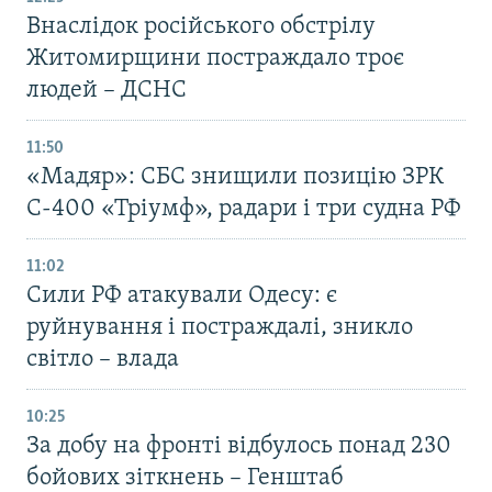
Внаслідок російського обстрілу
Житомирщини постраждало троє
людей – ДСНС
11:50
«Мадяр»: СБС знищили позицію ЗРК
С-400 «Тріумф», радари і три судна РФ
11:02
Сили РФ атакували Одесу: є
руйнування і постраждалі, зникло
світло – влада
10:25
За добу на фронті відбулось понад 230
бойових зіткнень – Генштаб