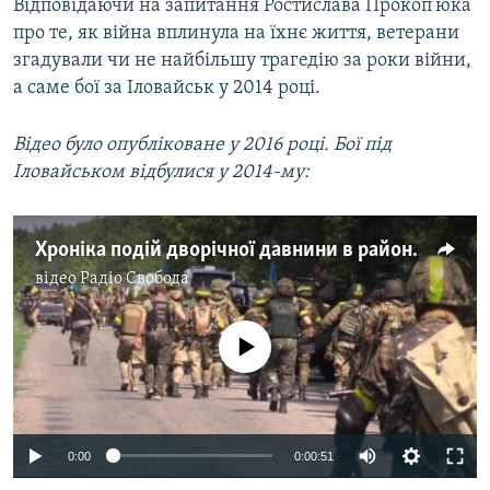
Відповідаючи на запитання Ростислава Прокоп’юка
про те, як війна вплинула на їхнє життя, ветерани
згадували чи не найбільшу трагедію за роки війни,
а саме бої за Іловайськ у 2014 році.
Відео було опубліковане у 2016 році. Бої під
Іловайськом відбулися у 2014-му:
Хроніка подій дворічної давнини в районі міста Іловайськ
відео
Радіо Свобода
No media source currently available
0:00
0:00:51