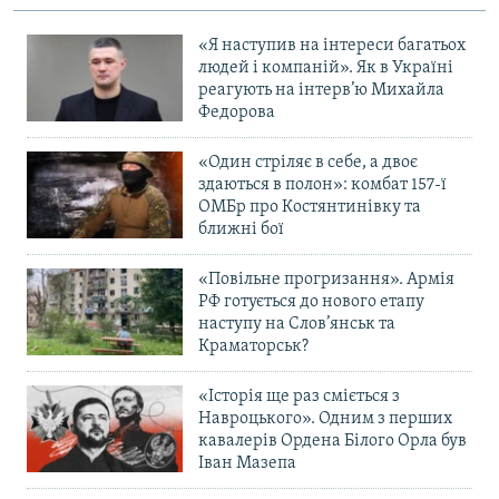
«Я наступив на інтереси багатьох
людей і компаній». Як в Україні
реагують на інтерв’ю Михайла
Федорова
«Один стріляє в себе, а двоє
здаються в полон»: комбат 157-ї
ОМБр про Костянтинівку та
ближні бої
«Повільне прогризання». Армія
РФ готується до нового етапу
наступу на Слов’янськ та
Краматорськ?
«Історія ще раз сміється з
Навроцького». Одним з перших
кавалерів Ордена Білого Орла був
Іван Мазепа