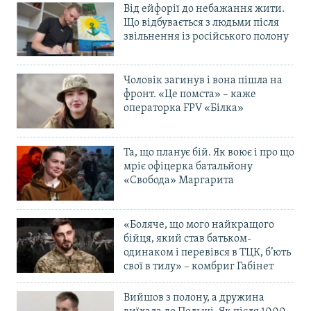
Від ейфорії до небажання жити.
Що відбувається з людьми після
звільнення із російського полону
Чоловік загинув і вона пішла на
фронт. «Це помста» – каже
операторка FPV «Білка»
Та, що планує бій. Як воює і про що
мріє офіцерка батальйону
«Свобода» Маргарита
«Боляче, що мого найкращого
бійця, який став батьком-
одинаком і перевівся в ТЦК, б’ють
свої в тилу» – комбриг Габінет
Вийшов з полону, а дружина