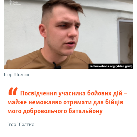
Ігор Шолтис
Посвідчення учасника бойових дій –
майже неможливо отримати для бійців
мого добровольчого батальйону
Ігор Шолтис