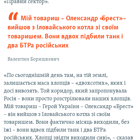
«Правий сектор».
Мій товариш – Олександр «Брест» –
вийшов з Іловайського котла зі своїм
товаришем. Вони вдвох підбили танк і
два БТРа російських
Валентин Боришкевич
«По сьогоднішній день там, на тій землі,
залишається маса хлопців – «двохсотих», яких і
досі вивозять. Той коридор, який запропонувала
Росія – вони просто розстрілювали наших хлопців.
Мій товариш – Герой України – Олександр «Брест»
– він вийшов з Іловайського котла зі своїм
товаришем. Вони фактично місяць виходили, без
їжі – вони вдвох підбили танк і два БТРа
російських. Хлопці звідти виходили сиві», – сказав