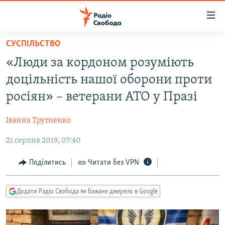
Доступність
посилання
Перейти
СУСПІЛЬСТВО
до
РАДІО СВОБОДА – 70 РОКІВ
«Люди за кордоном розуміють
основного
ВСЕ ЗА ДОБУ
матеріалу
доцільність нашої оборони проти
СТАТТІ
Перейти
росіян» – ветерани АТО у Празі
до
ВІЙНА
ПОЛІТИКА
основної
Іванна Трутненко
РОСІЙСЬКА «ФІЛЬТРАЦІЯ»
ЕКОНОМІКА
навігації
Перейти
21 серпня 2019, 07:40
ДОНБАС.РЕАЛІЇ
СУСПІЛЬСТВО
до
КРИМ.РЕАЛІЇ
КУЛЬТУРА
Поділитись
Читати без VPN
пошуку
ТИ ЯК?
СПОРТ
Додати Радіо Свобода як бажане джерело в Google
СХЕМИ
УКРАЇНА
КИТАЙ.ВИКЛИКИ
СВІТ