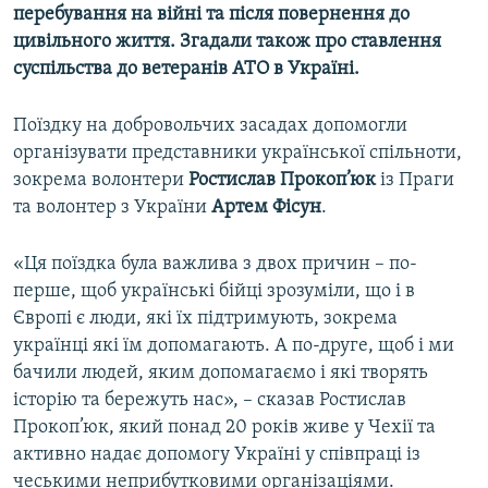
перебування на війні та після повернення до
Усі сайти RFE/RL
цивільного життя. Згадали також про ставлення
суспільства до ветеранів АТО в Україні.
Поїздку на добровольчих засадах допомогли
організувати представники української спільноти,
зокрема волонтери
Ростислав Прокоп’юк
із Праги
та волонтер з України
Артем Фісун
.
«Ця поїздка була важлива з двох причин – по-
перше, щоб українські бійці зрозуміли, що і в
Європі є люди, які їх підтримують, зокрема
українці які їм допомагають. А по-друге, щоб і ми
бачили людей, яким допомагаємо і які творять
історію та бережуть нас», – сказав Ростислав
Прокоп’юк, який понад 20 років живе у Чехії та
активно надає допомогу Україні у співпраці із
чеськими неприбутковими організаціями.