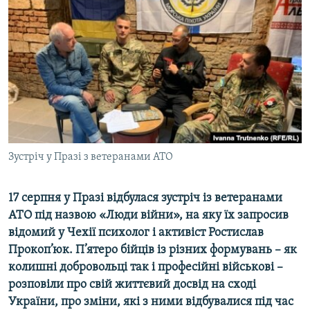
МУЛЬТИМЕДІА
ФОТО
СПЕЦПРОЄКТИ
ПОДКАСТИ
КРИМ РЕАЛІЇ
РУС
Зустріч у Празі з ветеранами АТО
УКР
КТАТ
17 серпня у Празі відбулася зустріч із ветеранами
АТО під назвою «Люди війни», на яку їх запросив
ДОЛУЧАЙСЯ!
відомий у Чехії психолог і активіст Ростислав
Прокоп’юк. П’ятеро бійців із різних формувань – як
колишні добровольці так і професійні військові –
розповіли про свій життєвий досвід на сході
України, про зміни, які з ними відбувалися під час