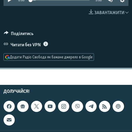
0:00
3:00
МУЛЬТИМЕДІА
ЗАВАНТАЖИТИ
ФОТО
СПЕЦПРОЄКТИ
Поділитись
ПОДКАСТИ
Читати без VPN
КРИМ РЕАЛІЇ
Додати Радіо Свобода як бажане джерело в Google
РУС
УКР
КТАТ
ДОЛУЧАЙСЯ!
ДОЛУЧАЙСЯ!