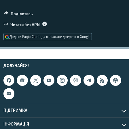
МУЛЬТИМЕДІА
Поділитись
ФОТО
Читати без VPN
СПЕЦПРОЄКТИ
ПОДКАСТИ
Додати Радіо Свобода як бажане джерело в Google
КРИМ РЕАЛІЇ
РУС
ДОЛУЧАЙСЯ!
УКР
КТАТ
ДОЛУЧАЙСЯ!
ПІДТРИМКА
ІНФОРМАЦІЯ