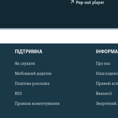
МУЛЬТИМЕДІА
Pop-out player
ФОТО
СПЕЦПРОЄКТИ
ПОДКАСТИ
ПІДТРИМКА
ІНФОРМА
Як слухати
Про нас
КРИМ РЕАЛІЇ
РУС
Мобільний додаток
Наш кодек
УКР
Поштова розсилка
Правові ас
КТАТ
RSS
Вакансії
Правила коментування
Зворотний 
ДОЛУЧАЙСЯ!