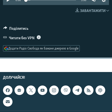
0:00
3:00
МУЛЬТИМЕДІА
ЗАВАНТАЖИТИ
ФОТО
СПЕЦПРОЄКТИ
Поділитись
ПОДКАСТИ
Читати без VPN
КРИМ РЕАЛІЇ
Додати Радіо Свобода як бажане джерело в Google
РУС
УКР
КТАТ
ДОЛУЧАЙСЯ!
ДОЛУЧАЙСЯ!