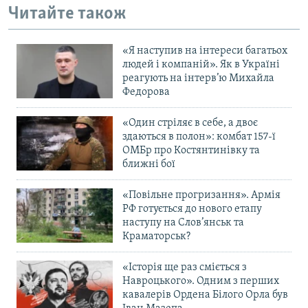
Читайте також
Усі сайти RFE/RL
«Я наступив на інтереси багатьох
людей і компаній». Як в Україні
реагують на інтерв’ю Михайла
Федорова
«Один стріляє в себе, а двоє
здаються в полон»: комбат 157-ї
ОМБр про Костянтинівку та
ближні бої
«Повільне прогризання». Армія
РФ готується до нового етапу
наступу на Слов’янськ та
Краматорськ?
«Історія ще раз сміється з
Навроцького». Одним з перших
кавалерів Ордена Білого Орла був