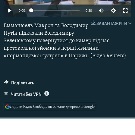
МУЛЬТИМЕДІА
0:00
0:30
ФОТО
ЗАВАНТАЖИТИ
Емманюель Макрон та Володимир
СПЕЦПРОЄКТИ
Путін підказали Володимиру
ПОДКАСТИ
Зеленському повернутися до камер під час
протокольної зйомки в перші хвилини
КРИМ РЕАЛІЇ
«нормандської зустрічі» в Парижі. (Відео Reuters)
РУС
УКР
Поділитись
КТАТ
Читати без VPN
ДОЛУЧАЙСЯ!
Додати Радіо Свобода як бажане джерело в Google