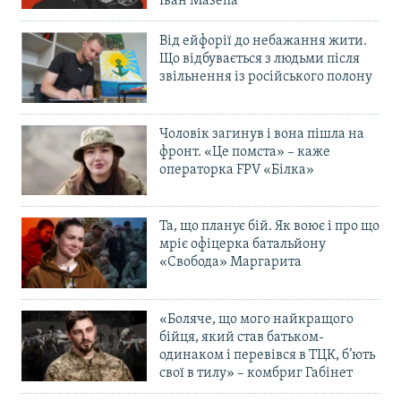
Іван Мазепа
Від ейфорії до небажання жити.
Що відбувається з людьми після
звільнення із російського полону
Чоловік загинув і вона пішла на
фронт. «Це помста» – каже
операторка FPV «Білка»
Та, що планує бій. Як воює і про що
мріє офіцерка батальйону
«Свобода» Маргарита
«Боляче, що мого найкращого
бійця, який став батьком-
одинаком і перевівся в ТЦК, б’ють
свої в тилу» – комбриг Габінет