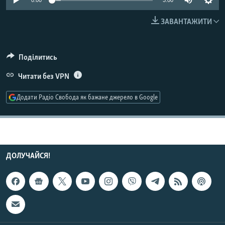
0:00
3:00
МУЛЬТИМЕДІА
ЗАВАНТАЖИТИ
ФОТО
СПЕЦПРОЄКТИ
Поділитись
ПОДКАСТИ
Читати без VPN
КРИМ РЕАЛІЇ
Додати Радіо Свобода як бажане джерело в Google
РУС
УКР
КТАТ
ДОЛУЧАЙСЯ!
ДОЛУЧАЙСЯ!