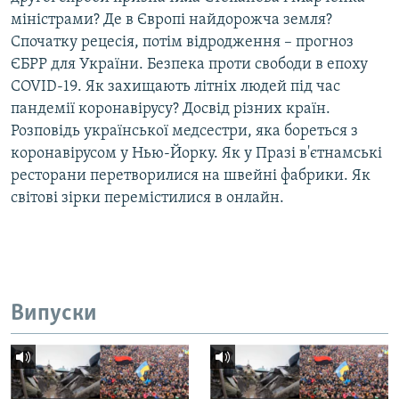
Усі сайти RFE/RL
міністрами? Де в Європі найдорожча земля?
Спочатку рецесія, потім відродження – прогноз
ЄБРР для України. Безпека проти свободи в епоху
COVID-19. Як захищають літніх людей під час
пандемії коронавірусу? Досвід різних країн.
Розповідь української медсестри, яка бореться з
коронавірусом у Нью-Йорку. Як у Празі в'єтнамські
ресторани перетворилися на швейні фабрики. Як
світові зірки перемістилися в онлайн.
Випуски