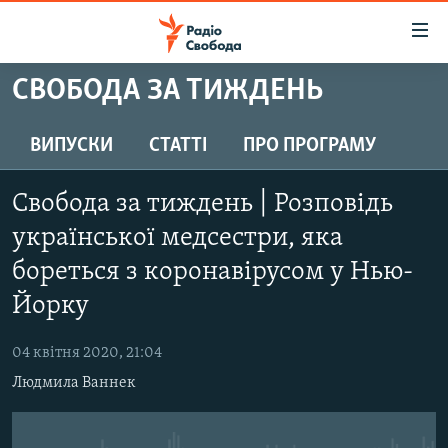
Доступність
посилання
Перейти
СВОБОДА ЗА ТИЖДЕНЬ
до
РАДІО СВОБОДА – 70 РОКІВ
основного
ВСЕ ЗА ДОБУ
ВИПУСКИ
СТАТТІ
ПРО ПРОГРАМУ
матеріалу
СТАТТІ
Перейти
Свобода за тиждень | Розповідь
до
ВІЙНА
ПОЛІТИКА
основної
української медсестри, яка
РОСІЙСЬКА «ФІЛЬТРАЦІЯ»
ЕКОНОМІКА
навігації
бореться з коронавірусом у Нью-
Перейти
ДОНБАС.РЕАЛІЇ
СУСПІЛЬСТВО
Йорку
до
КРИМ.РЕАЛІЇ
КУЛЬТУРА
пошуку
04 квітня 2020, 21:04
ТИ ЯК?
СПОРТ
Людмила Ваннек
СХЕМИ
УКРАЇНА
КИТАЙ.ВИКЛИКИ
СВІТ