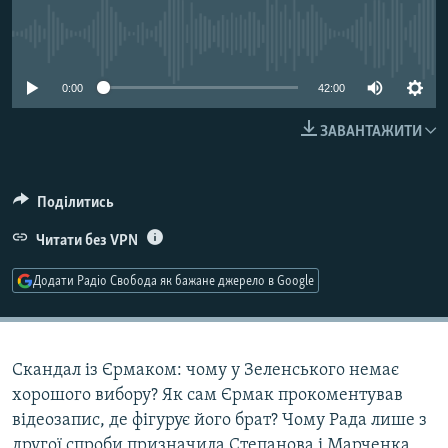
МУЛЬТИМЕДІА
No media source currently available
ФОТО
СПЕЦПРОЄКТИ
0:00
42:00
ПОДКАСТИ
ЗАВАНТАЖИТИ
КРИМ РЕАЛІЇ
Поділитись
РУС
Читати без VPN
УКР
КТАТ
Додати Радіо Свобода як бажане джерело в Google
ДОЛУЧАЙСЯ!
Скандал із Єрмаком: чому у Зеленського немає
хорошого вибору? Як сам Єрмак прокоментував
відеозапис, де фігурує його брат? Чому Рада лише з
другої спроби призначила Степанова і Марченка