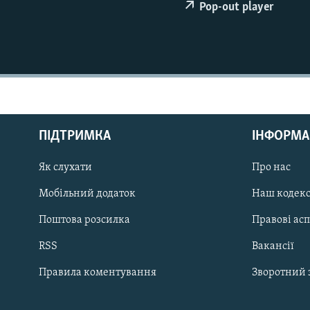
МУЛЬТИМЕДІА
Pop-out player
ФОТО
СПЕЦПРОЄКТИ
ПОДКАСТИ
ПІДТРИМКА
ІНФОРМА
Як слухати
Про нас
КРИМ РЕАЛІЇ
РУС
Мобільний додаток
Наш кодек
УКР
Поштова розсилка
Правові ас
КТАТ
RSS
Вакансії
Правила коментування
Зворотний 
ДОЛУЧАЙСЯ!