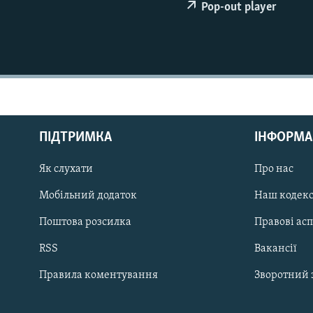
МУЛЬТИМЕДІА
Pop-out player
ФОТО
СПЕЦПРОЄКТИ
ПОДКАСТИ
ПІДТРИМКА
ІНФОРМА
Як слухати
Про нас
КРИМ РЕАЛІЇ
РУС
Мобільний додаток
Наш кодек
УКР
Поштова розсилка
Правові ас
КТАТ
RSS
Вакансії
Правила коментування
Зворотний 
ДОЛУЧАЙСЯ!