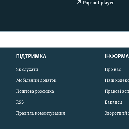
МУЛЬТИМЕДІА
Pop-out player
ФОТО
СПЕЦПРОЄКТИ
ПОДКАСТИ
ПІДТРИМКА
ІНФОРМА
Як слухати
Про нас
КРИМ РЕАЛІЇ
РУС
Мобільний додаток
Наш кодек
УКР
Поштова розсилка
Правові ас
КТАТ
RSS
Вакансії
Правила коментування
Зворотний 
ДОЛУЧАЙСЯ!