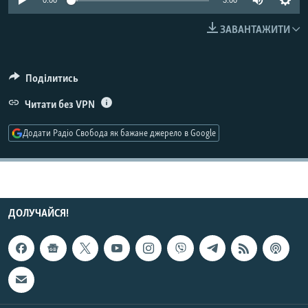
0:00
3:00
КИТАЙ.ВИКЛИКИ
ЗАВАНТАЖИТИ
МУЛЬТИМЕДІА
ФОТО
Поділитись
СПЕЦПРОЄКТИ
Читати без VPN
ПОДКАСТИ
Додати Радіо Свобода як бажане джерело в Google
КРИМ РЕАЛІЇ
РУС
УКР
ДОЛУЧАЙСЯ!
КТАТ
ДОЛУЧАЙСЯ!