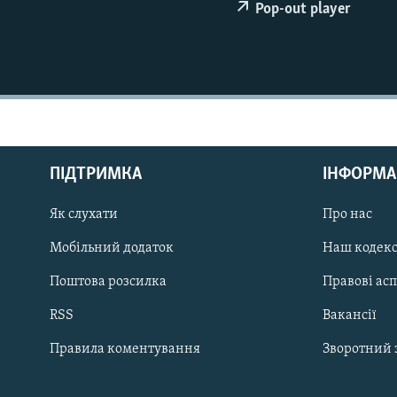
МУЛЬТИМЕДІА
Pop-out player
ФОТО
СПЕЦПРОЄКТИ
ПОДКАСТИ
ПІДТРИМКА
ІНФОРМА
Як слухати
Про нас
КРИМ РЕАЛІЇ
РУС
Мобільний додаток
Наш кодек
УКР
Поштова розсилка
Правові ас
КТАТ
RSS
Вакансії
Правила коментування
Зворотний 
ДОЛУЧАЙСЯ!