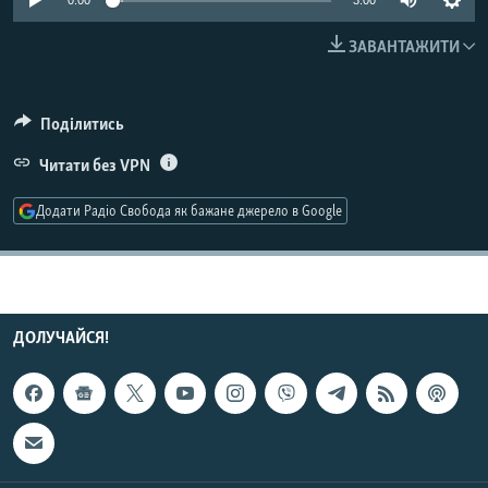
0:00
3:00
МУЛЬТИМЕДІА
ЗАВАНТАЖИТИ
ФОТО
СПЕЦПРОЄКТИ
Поділитись
ПОДКАСТИ
Читати без VPN
КРИМ РЕАЛІЇ
Додати Радіо Свобода як бажане джерело в Google
РУС
УКР
КТАТ
ДОЛУЧАЙСЯ!
ДОЛУЧАЙСЯ!