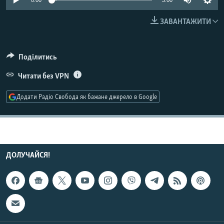
0:00
3:00
МУЛЬТИМЕДІА
ЗАВАНТАЖИТИ
ФОТО
СПЕЦПРОЄКТИ
Поділитись
ПОДКАСТИ
Читати без VPN
КРИМ РЕАЛІЇ
Додати Радіо Свобода як бажане джерело в Google
РУС
УКР
КТАТ
ДОЛУЧАЙСЯ!
ДОЛУЧАЙСЯ!