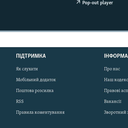
МУЛЬТИМЕДІА
Pop-out player
ФОТО
СПЕЦПРОЄКТИ
ПОДКАСТИ
ПІДТРИМКА
ІНФОРМА
Як слухати
Про нас
КРИМ РЕАЛІЇ
РУС
Мобільний додаток
Наш кодек
УКР
Поштова розсилка
Правові ас
КТАТ
RSS
Вакансії
Правила коментування
Зворотний 
ДОЛУЧАЙСЯ!