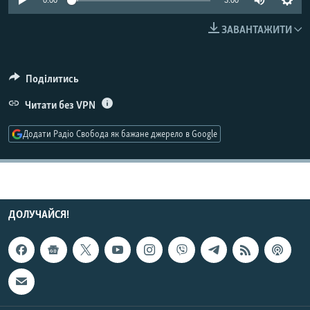
0:00
3:00
МУЛЬТИМЕДІА
ЗАВАНТАЖИТИ
ФОТО
СПЕЦПРОЄКТИ
Поділитись
ПОДКАСТИ
Читати без VPN
КРИМ РЕАЛІЇ
Додати Радіо Свобода як бажане джерело в Google
РУС
УКР
КТАТ
ДОЛУЧАЙСЯ!
ДОЛУЧАЙСЯ!