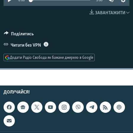
0:00
3:00
МУЛЬТИМЕДІА
ЗАВАНТАЖИТИ
ФОТО
СПЕЦПРОЄКТИ
Поділитись
ПОДКАСТИ
Читати без VPN
КРИМ РЕАЛІЇ
Додати Радіо Свобода як бажане джерело в Google
РУС
УКР
КТАТ
ДОЛУЧАЙСЯ!
ДОЛУЧАЙСЯ!