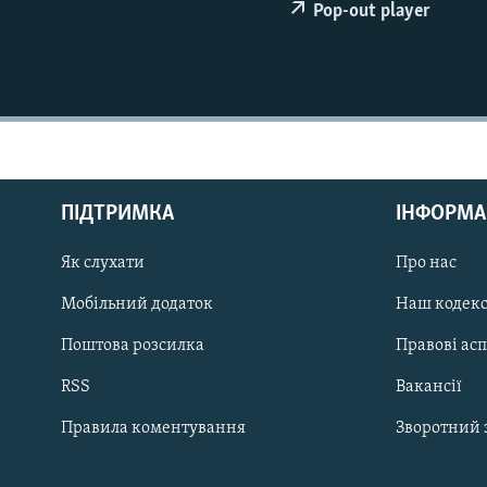
МУЛЬТИМЕДІА
Pop-out player
ФОТО
СПЕЦПРОЄКТИ
ПОДКАСТИ
ПІДТРИМКА
ІНФОРМА
Як слухати
Про нас
КРИМ РЕАЛІЇ
РУС
Мобільний додаток
Наш кодек
УКР
Поштова розсилка
Правові ас
КТАТ
RSS
Вакансії
Правила коментування
Зворотний 
ДОЛУЧАЙСЯ!