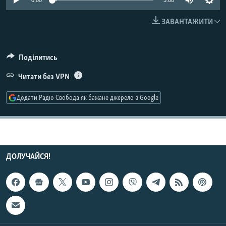
0:00
3:00
МУЛЬТИМЕДІА
ЗАВАНТАЖИТИ
ФОТО
СПЕЦПРОЄКТИ
Поділитись
ПОДКАСТИ
Читати без VPN
КРИМ РЕАЛІЇ
Додати Радіо Свобода як бажане джерело в Google
РУС
УКР
КТАТ
ДОЛУЧАЙСЯ!
ДОЛУЧАЙСЯ!