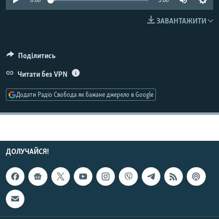
0:00
3:00
МУЛЬТИМЕДІА
ЗАВАНТАЖИТИ
ФОТО
СПЕЦПРОЄКТИ
Поділитись
ПОДКАСТИ
Читати без VPN
КРИМ РЕАЛІЇ
Додати Радіо Свобода як бажане джерело в Google
РУС
УКР
КТАТ
ДОЛУЧАЙСЯ!
ДОЛУЧАЙСЯ!