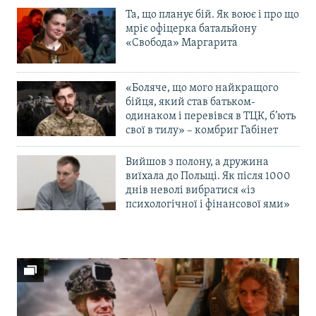
Та, що планує бій. Як воює і про що
мріє офіцерка батальйону
«Свобода» Маргарита
«Боляче, що мого найкращого
бійця, який став батьком-
одинаком і перевівся в ТЦК, б’ють
свої в тилу» – комбриг Габінет
Вийшов з полону, а дружина
виїхала до Польщі. Як після 1000
днів неволі вибратися «із
психологічної і фінансової ями»