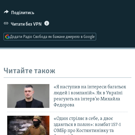
Усі сайти RFE/RL
Поділитись
Читати без VPN
Додати Радіо Свобода як бажане джерело в Google
Читайте також
«Я наступив на інтереси багатьох
людей і компаній». Як в Україні
реагують на інтерв’ю Михайла
Федорова
«Один стріляє в себе, а двоє
здаються в полон»: комбат 157-ї
ОМБр про Костянтинівку та