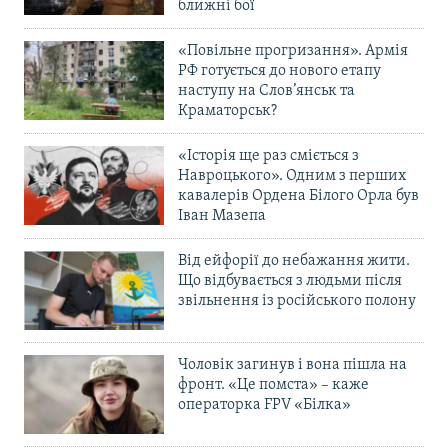
ближні бої
«Повільне прогризання». Армія
РФ готується до нового етапу
наступу на Слов’янськ та
Краматорськ?
«Історія ще раз сміється з
Навроцького». Одним з перших
кавалерів Ордена Білого Орла був
Іван Мазепа
Від ейфорії до небажання жити.
Що відбувається з людьми після
звільнення із російського полону
Чоловік загинув і вона пішла на
фронт. «Це помста» – каже
операторка FPV «Білка»