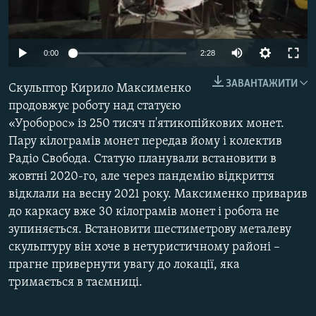
МУЛЬТИМЕДІА
ФОТО
Auto
0:00
2:28
СПЕЦПРОЄКТИ
240p
ЗАВАНТАЖИТИ
Скульптор Кирило Максименко
ПОДКАСТИ
360p
продовжує роботу над статуєю
«Уроборос» із 250 тисяч п'ятикопійкових монет.
480p
КРИМ РЕАЛІЇ
Auto
240p
360p
480p
Пару кілограмів монет передав йому і колектив
РУС
720p
Радіо Свобода. Статую планували встановити в
720p
1080p
УКР
1080p
жовтні 2020-го, але через пандемію відкриття
відклали на весну 2021 року. Максименко приварив
КТАТ
до каркасу вже 30 кілограмів монет і робота не
зупиняється. Встановити шестиметрову металеву
ДОЛУЧАЙСЯ!
скульптуру він хоче в нетуристичному районі –
прагне привернути увагу до локації, яка
тримається в таємниці.