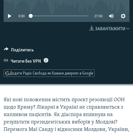
No media source currently available
МУЛЬТИМЕДІА
ФОТО
0:00
27:00
СПЕЦПРОЄКТИ
ЗАВАНТАЖИТИ
ПОДКАСТИ
Поділитись
КРИМ РЕАЛІЇ
РУС
Читати без VPN
УКР
Додати Радіо Свобода як бажане джерело в Google
КТАТ
ДОЛУЧАЙСЯ!
Які нові положення містить проєкт резолюції ООН
щодо Криму? Лікарні в Україні не справляються з
напливом пацієнтів. Як діаспора вплинула на
результати президентських виборів у Молдові?
Перемога Маї Санду і відносини Молдови, України,