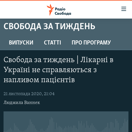
Доступність
посилання
Перейти
СВОБОДА ЗА ТИЖДЕНЬ
до
РАДІО СВОБОДА – 70 РОКІВ
основного
ВСЕ ЗА ДОБУ
ВИПУСКИ
СТАТТІ
ПРО ПРОГРАМУ
матеріалу
СТАТТІ
Перейти
Свобода за тиждень | Лікарні в
до
ВІЙНА
ПОЛІТИКА
основної
Україні не справляються з
РОСІЙСЬКА «ФІЛЬТРАЦІЯ»
ЕКОНОМІКА
навігації
напливом пацієнтів
Перейти
ДОНБАС.РЕАЛІЇ
СУСПІЛЬСТВО
до
21 листопада 2020, 21:04
КРИМ.РЕАЛІЇ
КУЛЬТУРА
пошуку
Людмила Ваннек
ТИ ЯК?
СПОРТ
СХЕМИ
УКРАЇНА
КИТАЙ.ВИКЛИКИ
СВІТ