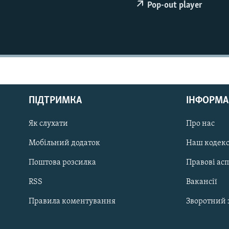
МУЛЬТИМЕДІА
Pop-out player
ФОТО
СПЕЦПРОЄКТИ
ПОДКАСТИ
ПІДТРИМКА
ІНФОРМА
Як слухати
Про нас
КРИМ РЕАЛІЇ
РУС
Мобільний додаток
Наш кодек
УКР
Поштова розсилка
Правові ас
КТАТ
RSS
Вакансії
Правила коментування
Зворотний 
ДОЛУЧАЙСЯ!