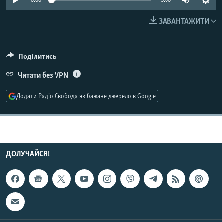
0:00
3:00
МУЛЬТИМЕДІА
ЗАВАНТАЖИТИ
ФОТО
СПЕЦПРОЄКТИ
Поділитись
ПОДКАСТИ
Читати без VPN
КРИМ РЕАЛІЇ
Додати Радіо Свобода як бажане джерело в Google
РУС
УКР
КТАТ
ДОЛУЧАЙСЯ!
ДОЛУЧАЙСЯ!