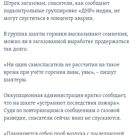
Штрек загазован; спасатели, как сообщают
Усі сайти RFE/RL
подконтрольные группировке «ДНР» медиа, не
могут спуститься в эпицентр аварии.
В группах шахты горняки высказывают сомнения,
можно ли в загазованной выработке продержаться
так долго.
«Ни один самоспасатель не рассчитан на такое
время при учёте горения лавы, увы», – пишут
шахтеры.
Оккупационная администрация кратко сообщает,
что на шахте «устраняют последствия пожара».
Судя по повторяющимся сообщениям о газовой
разведке, спасатели сейчас вниз не спускаются.
«Планируется отбор проб воздуха с последующей