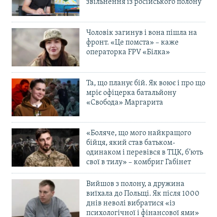
звільнення із російського полону
Чоловік загинув і вона пішла на
фронт. «Це помста» – каже
операторка FPV «Білка»
Та, що планує бій. Як воює і про що
мріє офіцерка батальйону
«Свобода» Маргарита
«Боляче, що мого найкращого
бійця, який став батьком-
одинаком і перевівся в ТЦК, б’ють
свої в тилу» – комбриг Габінет
Вийшов з полону, а дружина
виїхала до Польщі. Як після 1000
днів неволі вибратися «із
психологічної і фінансової ями»