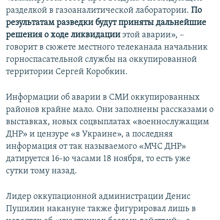
разделкой в газоаналитической лаборатории.
По
результатам разведки будут приняты дальнейшие
решения о ходе ликвидации
этой аварии», –
говорит в сюжете местного телеканала начальник
горноспасательной службы на оккупированной
территории Сергей Коробкин.
Информации об аварии в СМИ оккупированных
районов крайне мало. Они заполнены рассказами о
выставках, новых соцвыплатах «военнослужащим
ДНР» и цензуре «в Украине», а последняя
информация от так называемого «МЧС ДНР»
датируется 16-ю часами 18 ноября, то есть уже
сутки тому назад.
Лидер оккупационной администрации Денис
Пушилин накануне также фигурировал лишь в