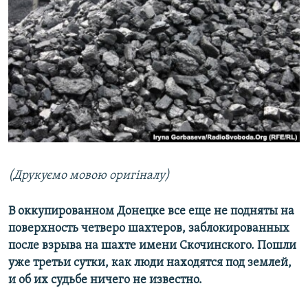
МУЛЬТИМЕДІА
ФОТО
СПЕЦПРОЄКТИ
ПОДКАСТИ
КРИМ РЕАЛІЇ
РУС
УКР
(Друкуємо мовою оригіналу)
КТАТ
В оккупированном Донецке все еще не подняты на
поверхность четверо шахтеров, заблокированных
ДОЛУЧАЙСЯ!
после взрыва на шахте имени Скочинского. Пошли
уже третьи сутки, как люди находятся под землей,
и об их судьбе ничего не известно.