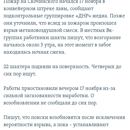
Пожар на Скочинского начался 17 ноября в
конвейерном штреке лавы, сообщают
подконтрольные группировке «ДНР» медиа. Позже
они уточнили, что вслед за пожаром произошел
взрыв метановоздушной смеси. В местных Вк-
группах работники шахты пишут, что возгорание
началось около 5 утра, на этот момент в забое
находилась ночная смена.
22 шахтера подняли на поверхность. Четверых до
сих пор ищут.
Работы приостановили вечером 17 ноября из-за
сильной загазованности выработки. О
возобновлении не сообщали до сих пор.
Пишут, что поиски возобновятся после исключения
вероятности взрыва, а пока – устанавливают