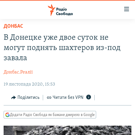
Доступність
посилання
Перейти
ДОНБАС
до
РАДІО СВОБОДА – 70 РОКІВ
В Донецке уже двое суток не
основного
ВСЕ ЗА ДОБУ
матеріалу
могут поднять шахтеров из-под
СТАТТІ
Перейти
завала
до
ВІЙНА
ПОЛІТИКА
основної
Донбас.Реалії
РОСІЙСЬКА «ФІЛЬТРАЦІЯ»
ЕКОНОМІКА
навігації
Перейти
19 листопада 2020, 15:53
ДОНБАС.РЕАЛІЇ
СУСПІЛЬСТВО
до
КРИМ.РЕАЛІЇ
КУЛЬТУРА
Поділитись
Читати без VPN
пошуку
ТИ ЯК?
СПОРТ
Додати Радіо Свобода як бажане джерело в Google
СХЕМИ
УКРАЇНА
КИТАЙ.ВИКЛИКИ
СВІТ