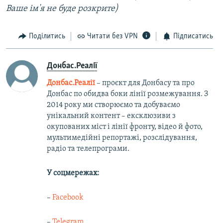
Ваше ім'я не буде розкрите)
Поділитись
Читати без VPN
Підписатись
Донбас.Реалії
Донбас.Реалії
– проєкт для Донбасу та про
Донбас по обидва боки лінії розмежування. З
2014 року ми створюємо та добуваємо
унікальний контент – ексклюзиви з
окупованих міст і лінії фронту, відео й фото,
мультимедійні репортажі, розслідування,
радіо та телепрограми.
У соцмережах:
–
Facebook
–
Telegram