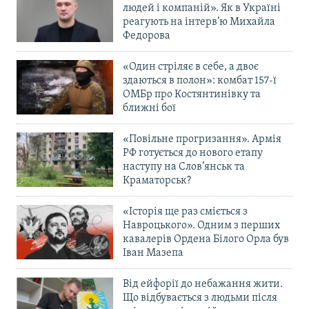
людей і компаній». Як в Україні
реагують на інтерв’ю Михайла
Федорова
«Один стріляє в себе, а двоє
здаються в полон»: комбат 157-ї
ОМБр про Костянтинівку та
ближні бої
«Повільне прогризання». Армія
РФ готується до нового етапу
наступу на Слов’янськ та
Краматорськ?
«Історія ще раз сміється з
Навроцького». Одним з перших
кавалерів Ордена Білого Орла був
Іван Мазепа
Від ейфорії до небажання жити.
Що відбувається з людьми після