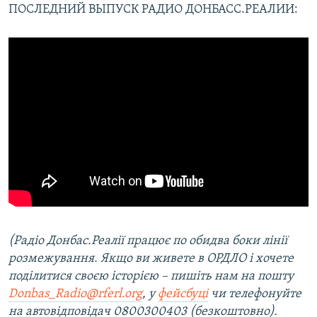
ПОСЛЕДНИЙ ВЫПУСК РАДИО ДОНБАСС.РЕАЛИИ:
(Радіо Донбас.Реалії працює по обидва боки лінії
розмежування. Якщо ви живете в ОРДЛО і хочете
поділитися своєю історією – пишіть нам на пошту
Donbas_Radio@rferl.org
, у
фейсбуці
чи телефонуйте
на автовідповідач 0800300403 (безкоштовно).