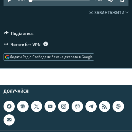
0:00
3:00
МУЛЬТИМЕДІА
ЗАВАНТАЖИТИ
ФОТО
СПЕЦПРОЄКТИ
Поділитись
ПОДКАСТИ
Читати без VPN
КРИМ РЕАЛІЇ
Додати Радіо Свобода як бажане джерело в Google
РУС
УКР
КТАТ
ДОЛУЧАЙСЯ!
ДОЛУЧАЙСЯ!