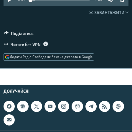
0:00
3:00
МУЛЬТИМЕДІА
ЗАВАНТАЖИТИ
ФОТО
СПЕЦПРОЄКТИ
Поділитись
ПОДКАСТИ
Читати без VPN
КРИМ РЕАЛІЇ
Додати Радіо Свобода як бажане джерело в Google
РУС
УКР
КТАТ
ДОЛУЧАЙСЯ!
ДОЛУЧАЙСЯ!