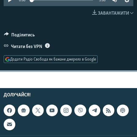
0:00
3:00
КИТАЙ.ВИКЛИКИ
ЗАВАНТАЖИТИ
МУЛЬТИМЕДІА
ФОТО
Поділитись
СПЕЦПРОЄКТИ
Читати без VPN
ПОДКАСТИ
Додати Радіо Свобода як бажане джерело в Google
КРИМ РЕАЛІЇ
РУС
УКР
ДОЛУЧАЙСЯ!
КТАТ
ДОЛУЧАЙСЯ!