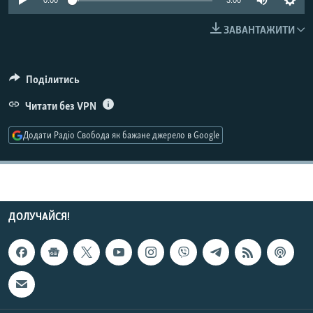
0:00
3:00
МУЛЬТИМЕДІА
ЗАВАНТАЖИТИ
ФОТО
СПЕЦПРОЄКТИ
Поділитись
ПОДКАСТИ
Читати без VPN
КРИМ РЕАЛІЇ
Додати Радіо Свобода як бажане джерело в Google
РУС
УКР
КТАТ
ДОЛУЧАЙСЯ!
ДОЛУЧАЙСЯ!