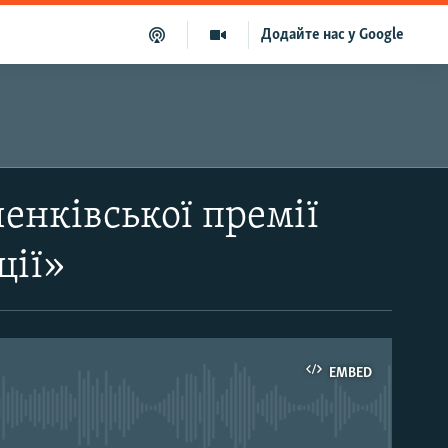
Додайте нас у Google
енківської премії
ції»
EMBED
able