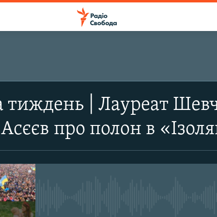
а тиждень | Лауреат Шевч
 Асєєв про полон в «Ізоля
No media source currently avail