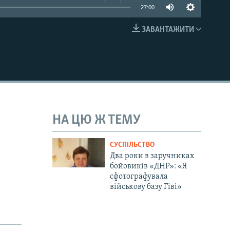
27:00
ЗАВАНТАЖИТИ
EMBED
НА ЦЮ Ж ТЕМУ
СУСПІЛЬСТВО
Два роки в заручниках
бойовиків «ДНР»: «Я
сфотографувала
військову базу Гіві»