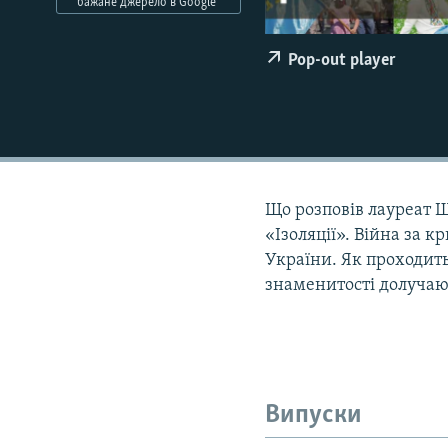
МУЛЬТИМЕДІА
бажане джерело в Google
ФОТО
Pop-out player
СПЕЦПРОЄКТИ
ПОДКАСТИ
Що розповів лауреат Ш
«Ізоляції». Війна за 
України. Як проходить 
знаменитості долучаю
Випуски